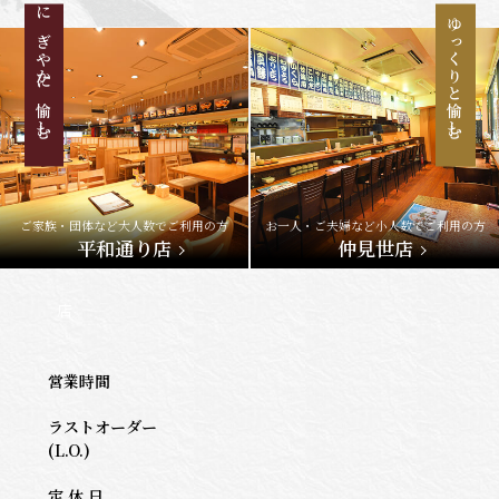
にぎやかに愉しむ
ゆっくりと愉しむ
ご家族・団体など大人数でご利用の方
お一人・ご夫婦など小人数でご利用の方
平和通り店
仲見世店
店
営業時間
ラストオーダー
(L.O.)
定 休 日