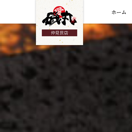
ホーム
仲見世店