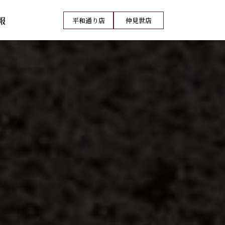
報
平和通り店
仲見世店