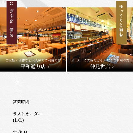
にぎやかに愉しむ
ゆっくりと愉しむ
ご家族・団体など大人数でご利用の方
お一人・ご夫婦など小人数でご利用の方
平和通り店
仲見世店
店
営業時間
ラストオーダー
(L.O.)
定 休 日