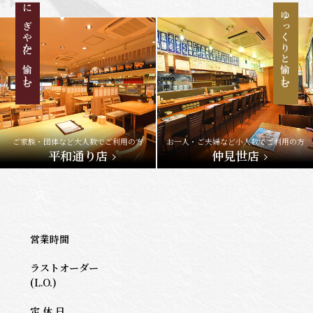
にぎやかに愉しむ
ゆっくりと愉しむ
ご家族・団体など大人数でご利用の方
お一人・ご夫婦など小人数でご利用の方
平和通り店
仲見世店
店
営業時間
ラストオーダー
(L.O.)
定 休 日