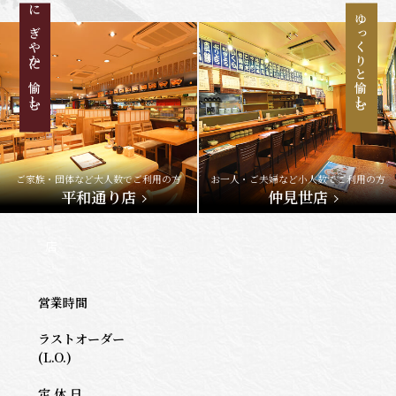
にぎやかに愉しむ
ゆっくりと愉しむ
ご家族・団体など大人数でご利用の方
お一人・ご夫婦など小人数でご利用の方
平和通り店
仲見世店
店
営業時間
ラストオーダー
(L.O.)
定 休 日