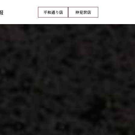
報
平和通り店
仲見世店