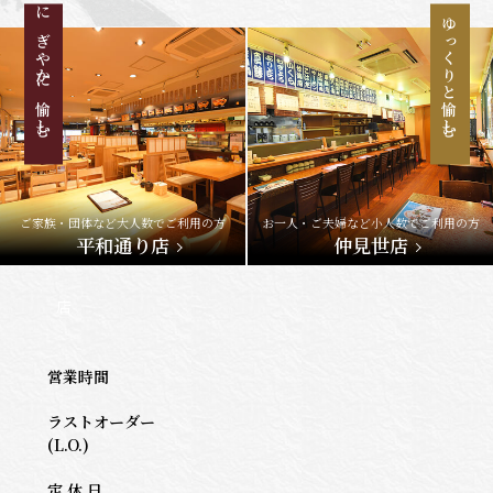
にぎやかに愉しむ
ゆっくりと愉しむ
ご家族・団体など大人数でご利用の方
お一人・ご夫婦など小人数でご利用の方
平和通り店
仲見世店
店
営業時間
ラストオーダー
(L.O.)
定 休 日