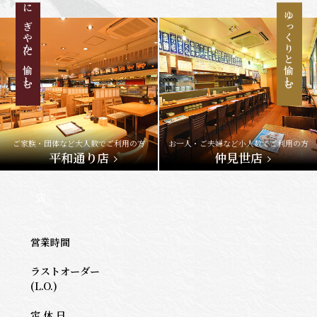
にぎやかに愉しむ
ゆっくりと愉しむ
ご家族・団体など大人数でご利用の方
お一人・ご夫婦など小人数でご利用の方
平和通り店
仲見世店
店
営業時間
ラストオーダー
(L.O.)
定 休 日