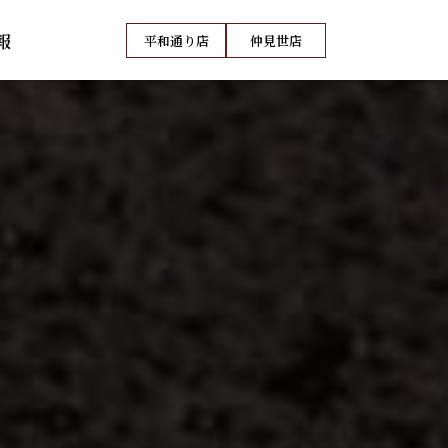
報
平和通り店
仲見世店