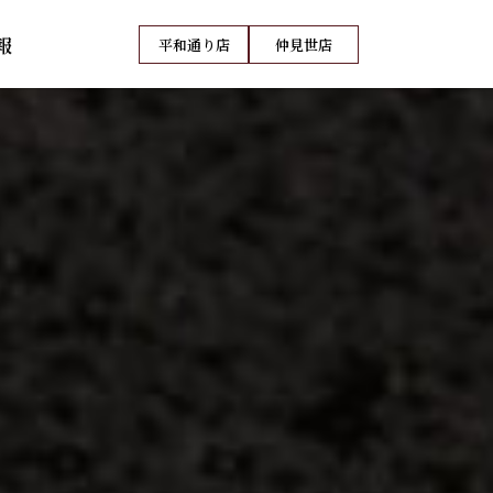
報
平和通り店
仲見世店