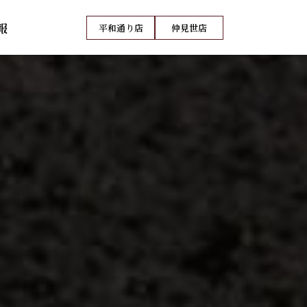
報
平和通り店
仲見世店