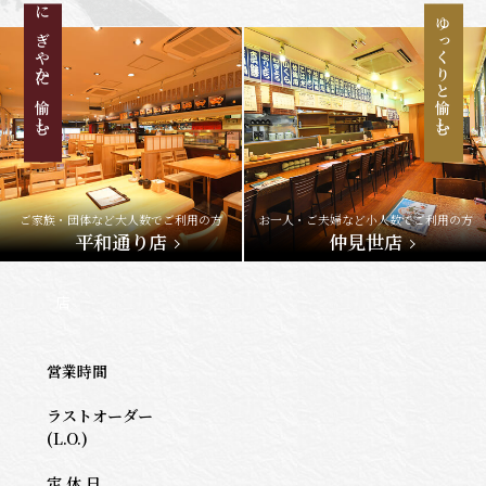
にぎやかに愉しむ
ゆっくりと愉しむ
ご家族・団体など大人数でご利用の方
お一人・ご夫婦など小人数でご利用の方
平和通り店
仲見世店
店
営業時間
ラストオーダー
(L.O.)
定 休 日