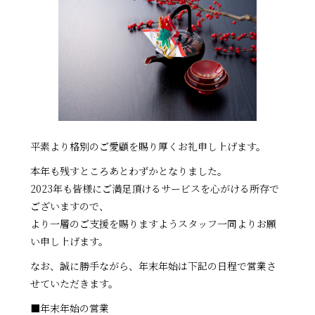
平素より格別の
ご
愛顧を賜り厚くお礼申し上げます。
本年も残すところあとわずかとなりました。
2023年も皆様に
ご
満足頂けるサービスを心がける所存で
ご
ざいますので、
より一層の
ご
支援を賜りますようスタッフ一同よりお願
い申し上げます。
なお、誠に勝手ながら、年末年始は下記の日程で営業さ
せていただきます。
■年末年始の営業