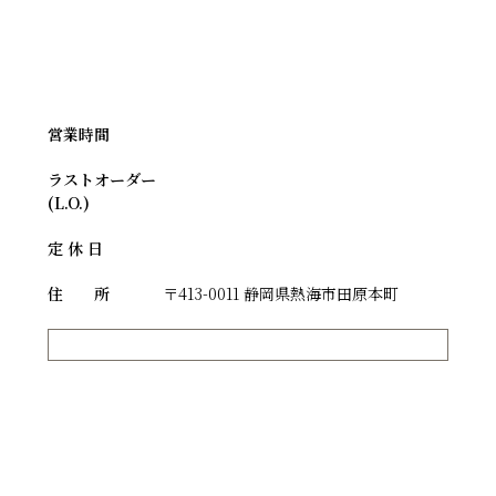
仲見世店
営業時間
ラストオーダー
(L.O.)
定 休 日
住 所
〒413-0011 静岡県熱海市田原本町
お問い合わせ