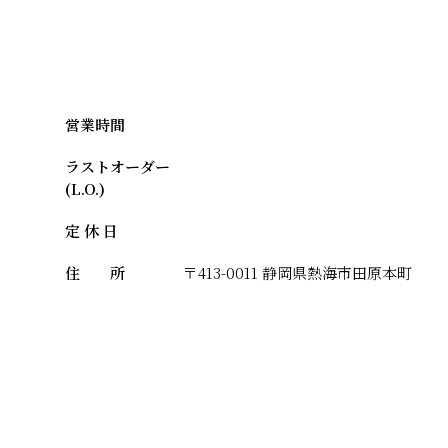
営業時間
ラストオーダー
(L.O.)
定 休 日
住 所
〒413-0011 静岡県熱海市田原本町
合わせ
メール
電話番号
0557