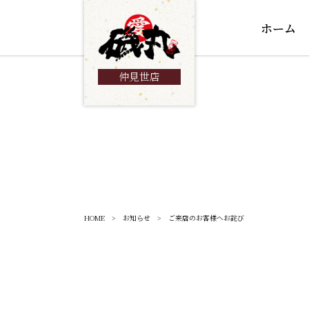
ホーム
仲見世店
HOME
>
お知らせ
> ご来店のお客様へお詫び