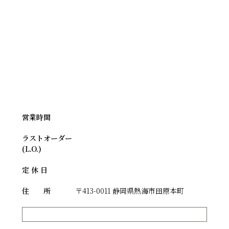
一覧に戻る
仲見世店
営業時間
ラストオーダー
(L.O.)
定 休 日
住 所
〒413-0011 静岡県熱海市田原本町