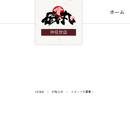
ホーム
仲見世店
HOME
>
お知らせ
> スタッフ大募集！