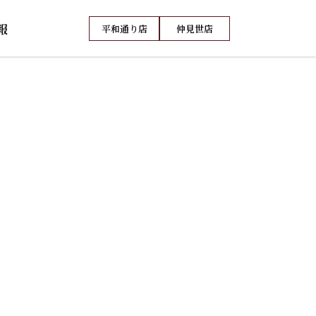
報
平和通り店
仲見世店