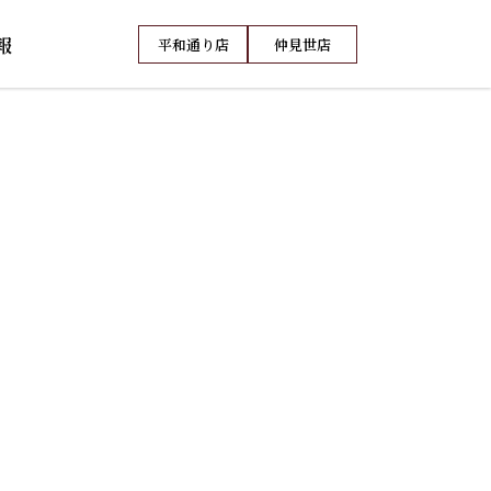
報
平和通り店
仲見世店