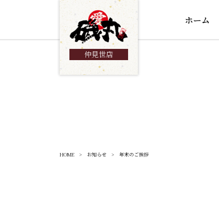
ホーム
仲見世店
HOME
>
お知らせ
> 年末のご挨拶