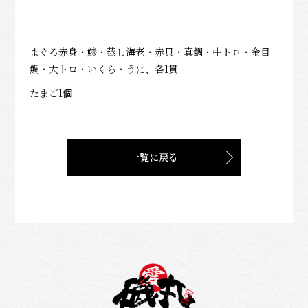
まぐろ赤身・鯵・蒸し海老・赤貝・真鯛・中トロ・
金目
鯛・大トロ・いくら・うに、各1貫
たまご1個
一覧に戻る