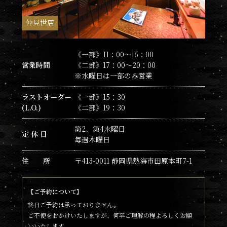
仲見世店
《一部》11：00～16：00
営業時間
《二部》17：00～20：00
※水曜日は一部のみ営業
ラストオーダー
《一部》15：30
(L.O.)
《二部》19：30
第2、第4水曜日
定 休 日
毎週木曜日
住 所
〒413-0011 静岡県熱海市田原本町7-1
【ご予約について】
終日ご予約は承っておりません。
ご不便をおかけいたしますが、何卒ご理解の程よろしくお願
いいたします。