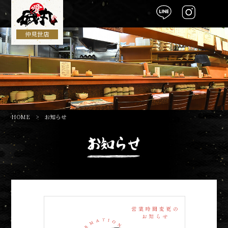
総合TOP
仲見世店
HOME
> お知らせ